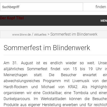
Der Kopf Titel
MEN
Startseite
/
>
Sommerfest im Blindenwerk
www.blww.de
Aktuelles
Über uns
Sommerfest im Blindenwerk
Wohnheime
Werkstätten
Am 31. August ist es endlich wieder so weit. Unse
alljährliches Sommerfest findet von 15 bis 19 Uhr i
Aktuelles
Meinerzhagen statt. Die Besucher erwartet ei
abwechslungsreiches Programm mit Livemusik von de
Spenden
Hardt-Rockern und Michael von KRA2. Als Highlight
organisieren wir eine Cocktailbar, eine Tombola und eine
Stellenangebote
Dunkelparcours. Im Werkstattladen können die Besuche
Ansprechpersonen
Produkte aus eigener Herstellung erwerben und für reichlic