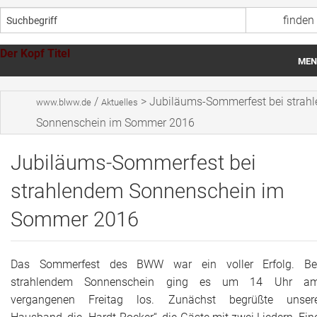
Der Kopf Titel
MEN
Startseite
/
>
Jubiläums-Sommerfest bei strah
www.blww.de
Aktuelles
Über uns
Sonnenschein im Sommer 2016
Wohnheime
Jubiläums-Sommerfest bei
Werkstätten
strahlendem Sonnenschein im
Sommer 2016
Aktuelles
Spenden
Das Sommerfest des BWW war ein voller Erfolg. Be
Stellenangebote
strahlendem Sonnenschein ging es um 14 Uhr a
vergangenen Freitag los. Zunächst begrüßte unser
Ansprechpersonen