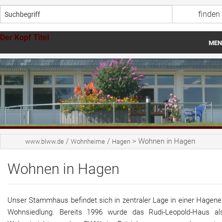
Der Kopf Titel
MEN
Startseite
Über uns
Wohnheime
Werkstätten
/
/
>
Wohnen in Hagen
www.blww.de
Wohnheime
Hagen
Aktuelles
Wohnen in Hagen
Spenden
Stellenangebote
Unser Stammhaus befindet sich in zentraler Lage in einer Hagene
Wohnsiedlung. Bereits 1996 wurde das Rudi-Leopold-Haus al
Ansprechpersonen